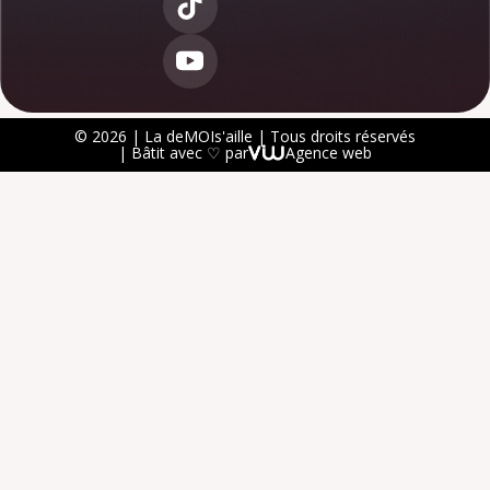
© 2026 | La deMOIs'aille | Tous droits réservés
| Bâtit avec ♡ par
Agence web