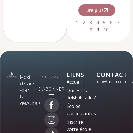
Lire plus
1
2
3
4
5
6
7
8
9
10
LIENS
CONTACT
Merci
Accueil
info@lademoisaile.c
de faire
S'ABONNER
voler
Qui est La
⟶
La
deMOIs'aile ?
deMOIs’aile!
Écoles
participantes
Inscrire
votre école