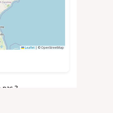
Leaflet
|
© OpenStreetMap
 pas ?