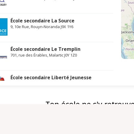
École secondaire La Source
9, 10e Rue, Rouyn-Noranda J9X 1Y6
École secondaire Le Tremplin
701, rue des Érables, Malartic J0Y 1Z0
École secondaire Liberté Jeunesse
2919 Boulevard des Promenades, Sainte-Marthe-sur-le-
Lac J0N 1P0
Ton école ne s'y retrouve
École secondaire Poly-Jeunesse
3578 Boulevard Ste-Rose, Laval H7P 4K6
Inscrire mon établissement