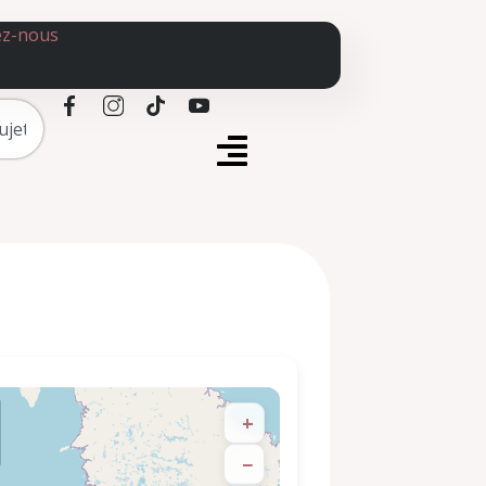
ez-nous
+
−