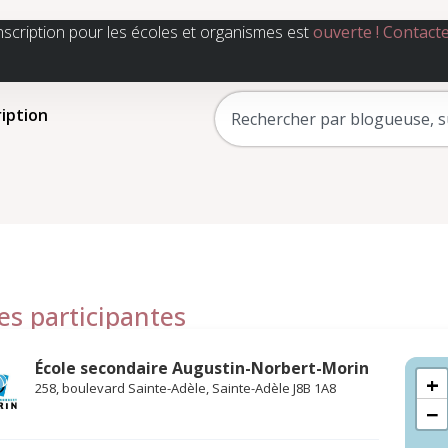
nscription pour les écoles et organismes est
ouverte !
Contact
ription
es participantes
École secondaire Augustin-Norbert-Morin
+
258, boulevard Sainte-Adèle, Sainte-Adèle J8B 1A8
−