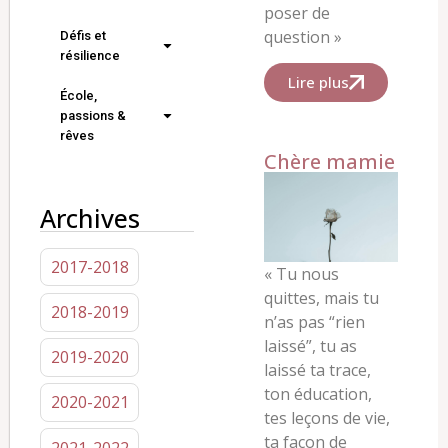
poser de
question »
Défis et
résilience
Lire plus
École,
passions &
rêves
Chère mamie
Archives
2017-2018
«
Tu nous
quittes, mais tu
2018-2019
n’as pas “rien
laissé”, tu as
2019-2020
laissé ta trace,
ton éducation,
2020-2021
tes leçons de vie,
ta façon de
2021-2022