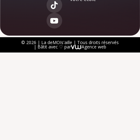
© 2026 | La deMOIs'aille | Tous droits réservés
| Bâtit avec ♡ par
Agence web