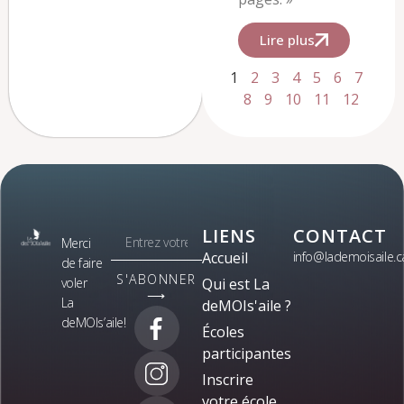
Lire plus
1
2
3
4
5
6
7
8
9
10
11
12
LIENS
CONTACT
Merci
Accueil
info@lademoisaile.c
de faire
S'ABONNER
voler
Qui est La
⟶
La
deMOIs'aile ?
deMOIs’aile!
Écoles
participantes
Inscrire
votre école