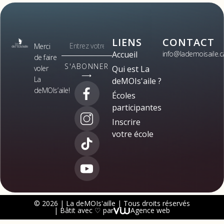
LIENS
CONTACT
Merci
Accueil
info@lademoisaile.c
de faire
S'ABONNER
voler
Qui est La
⟶
La
deMOIs'aile ?
deMOIs’aile!
Écoles
participantes
Inscrire
votre école
© 2026 | La deMOIs'aille | Tous droits réservés
| Bâtit avec ♡ par
Agence web