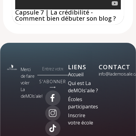
Capsule 7 | La crédibilité -
Comment bien débuter son blog ?
LIENS
CONTACT
Merci
Accueil
info@lademoisaile.c
de faire
S'ABONNER
voler
Qui est La
⟶
La
deMOIs'aile ?
deMOIs’aile!
Écoles
participantes
Inscrire
votre école