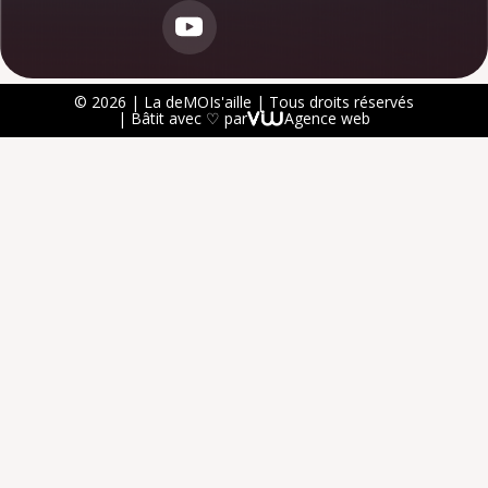
© 2026 | La deMOIs'aille | Tous droits réservés
| Bâtit avec ♡ par
Agence web