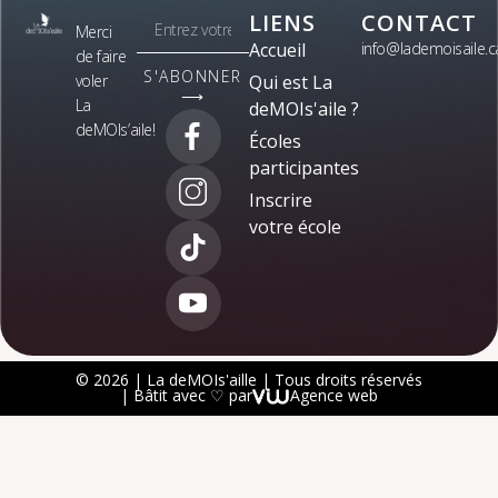
LIENS
CONTACT
Merci
Accueil
info@lademoisaile.c
de faire
S'ABONNER
voler
Qui est La
⟶
La
deMOIs'aile ?
deMOIs’aile!
Écoles
participantes
Inscrire
votre école
© 2026 | La deMOIs'aille | Tous droits réservés
| Bâtit avec ♡ par
Agence web