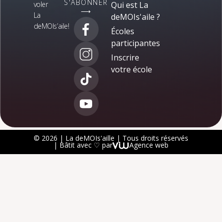
S'ABONNER
voler
Qui est La
⟶
La
deMOIs'aile ?
deMOIs’aile!
Écoles
participantes
Inscrire
votre école
© 2026 | La deMOIs'aille | Tous droits réservés
| Bâtit avec ♡ par
Agence web