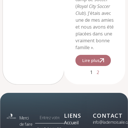
(
Royal City Soccer
Club
). J’étais avec
une de mes amies
et nous avons été
placées dans une
vraiment bonne
famille ».
Lire plus
1
2
LIENS
CONTACT
Merci
Accueil
info@lademoisaile.c
de faire