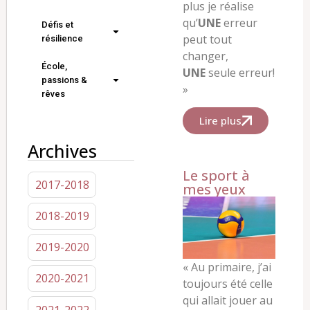
plus je réalise
qu’
UNE
erreur
Défis et
peut tout
résilience
changer,
École,
UNE
seule erreur!
passions &
»
rêves
Lire plus
Archives
Le sport à
2017-2018
mes yeux
2018-2019
2019-2020
«
Au primaire, j’ai
2020-2021
toujours été celle
qui allait jouer au
2021-2022