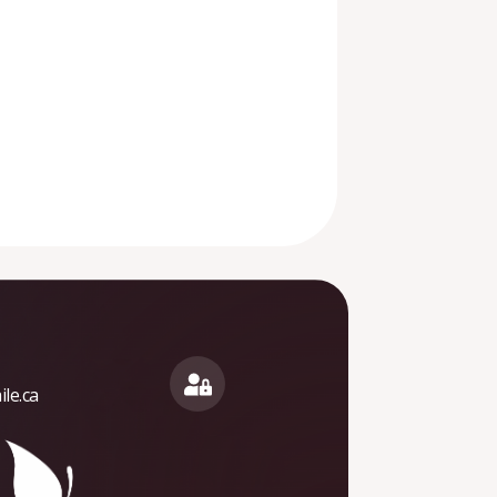
le.ca