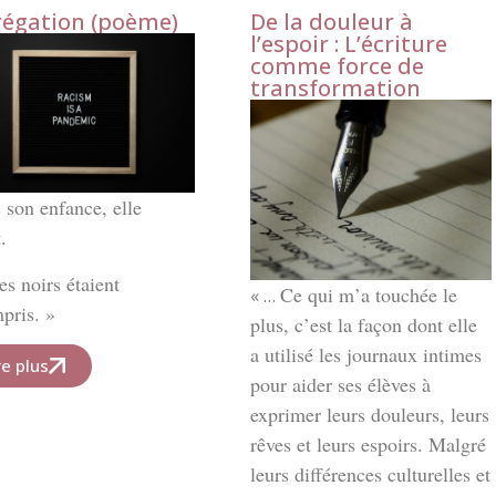
régation (poème)
De la douleur à
l’espoir : L’écriture
comme force de
transformation
 son enfance, elle
t.
es noirs étaient
Ce qui m’a touchée le
« …
pris. »
plus, c’est la façon dont elle
a utilisé les journaux intimes
re plus
pour aider ses élèves à
exprimer leurs douleurs, leurs
rêves et leurs espoirs. Malgré
leurs différences culturelles et