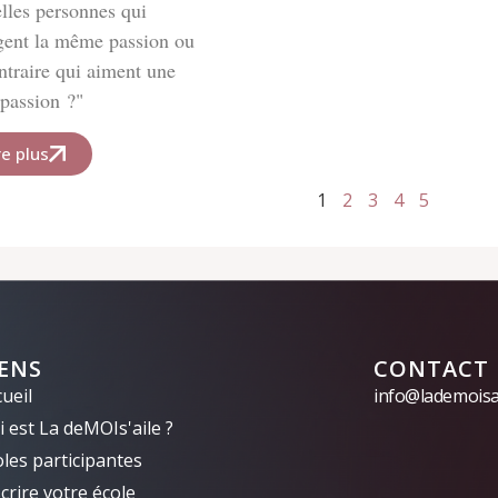
lles personnes qui
gent la même passion ou
ntraire qui aiment une
 passion ?"
re plus
1
2
3
4
5
IENS
CONTACT
ueil
info@lademoisai
 est La deMOIs'aile ?
oles participantes
crire votre école