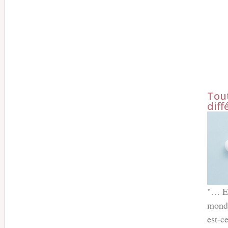
Tout
diff
"… Es
mond
est-c