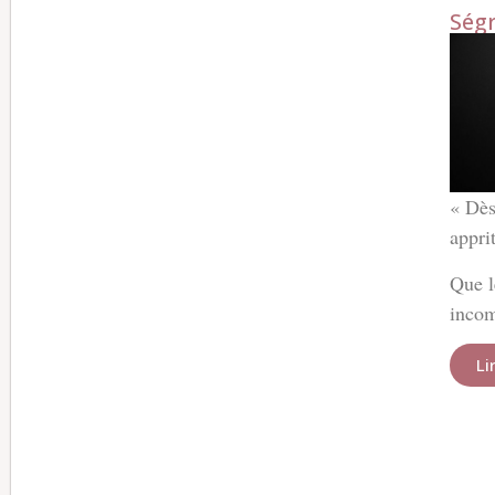
Ség
« Dès
appri
Que l
incom
Li