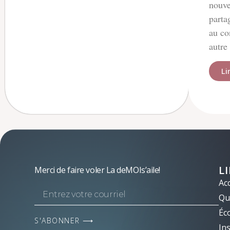
nouve
parta
au co
autre
Li
L
Merci de faire voler La deMOIs’aile!
Acc
Qui
Éc
S'ABONNER ⟶
Ins