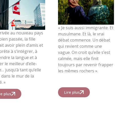
« Je suis aussi immigrante.
Et
rrivée au nouveau pays
musulmane.
Et là, le vrai
bien passée, la fille
débat commence.
Un débat
it avoir plein d’amis et
qui revient comme une
 prête à s’intégrer, à
vague. On croit qu’elle s’est
ndre la langue et à
calmée, mais elle finit
r le meilleur d’elle-
toujours par revenir frapper
 jusqu’à tant qu’elle
les mêmes rochers ».
 dans le mur de la
é. »
Lire plus
re plus