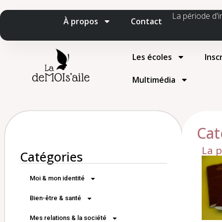
La période d'i
À propos
Contact
Les écoles
Insc
Multimédia
Cat
La 
Catégories
Moi & mon identité
Bien-être & santé
Mes relations & la société