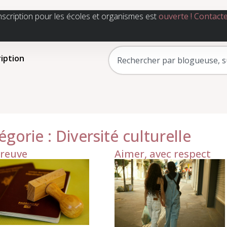
nscription pour les écoles et organismes est
ouverte !
Contact
ription
égorie : Diversité culturelle
preuve
Aimer, avec respect