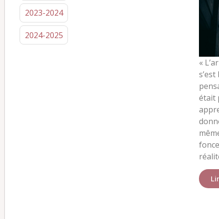
2023-2024
2024-2025
« L’a
s’est 
pensa
était
appre
donne
même…
fonce
réalit
Li