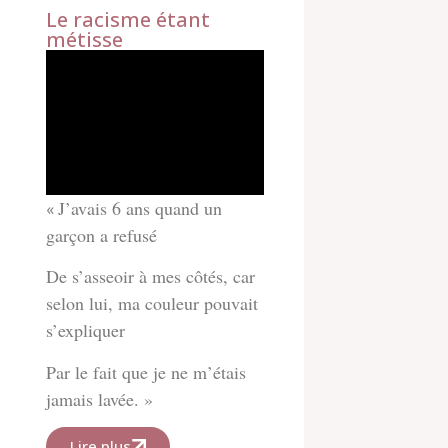
Le racisme étant
métisse
J’avais 6 ans quand un
«
garçon a refusé
De s’asseoir à mes côtés, car
selon lui, ma couleur pouvait
s’expliquer
Par le fait que je ne m’étais
jamais lavée. »
Lire plus