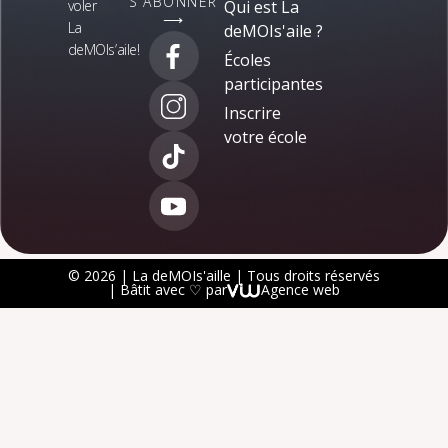
S'ABONNER
voler
Qui est La
⟶
La
deMOIs'aile ?
deMOIs’aile!
Écoles
participantes
Inscrire
votre école
© 2026 | La deMOIs'aille | Tous droits réservés
| Bâtit avec ♡ par
Agence web