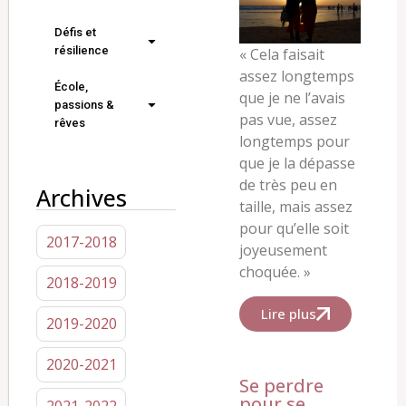
Défis et
résilience
« Cela faisait
assez longtemps
École,
que je ne l’avais
passions &
pas vue, assez
rêves
longtemps pour
que je la dépasse
de très peu en
Archives
taille, mais assez
pour qu’elle soit
2017-2018
joyeusement
choquée. »
2018-2019
Lire plus
2019-2020
2020-2021
Se perdre
pour se
2021-2022