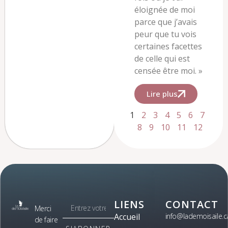
éloignée de moi
parce que j’avais
peur que tu vois
certaines facettes
de celle qui est
censée être moi. »
Lire plus
1
2
3
4
5
6
7
8
9
10
11
12
LIENS
CONTACT
Merci
Accueil
info@lademoisaile.c
de faire