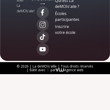
voler
Qui est La
⟶
La
deMOIs'aile ?
deMOIs’aile!
Écoles
participantes
Inscrire
votre école
© 2026 | La deMOIs'aille | Tous droits réservés
| Bâtit avec ♡ par
Agence web