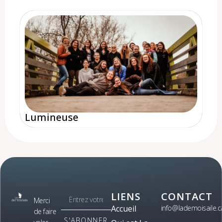
Lumineuse
LIENS
CONTACT
Merci
Accueil
info@lademoisaile.c
de faire
S'ABONNER