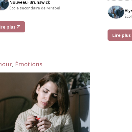
Nouveau-Brunswick
École secondaire de Mirabel
Aly
Éco
ire plus
Lire plu
mour
,
Émotions