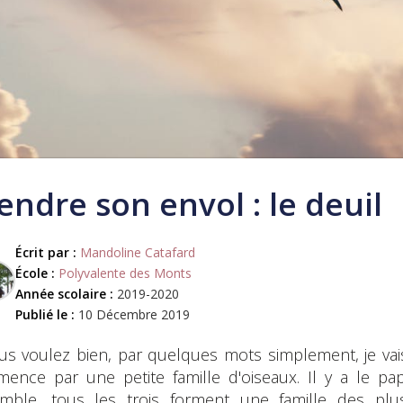
endre son envol : le deuil
Écrit par :
Mandoline Catafard
École :
Polyvalente des Monts
Année scolaire :
2019-2020
Publié le :
10 Décembre 2019
ous voulez bien, par quelques mots simplement, je vai
ence par une petite famille d'oiseaux. Il y a le pa
mble, tous les trois forment une famille des plus