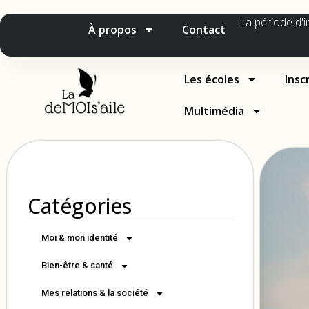
La période d'i
À propos
Contact
Les écoles
Insc
Multimédia
Catégories
Moi & mon identité
Bien-être & santé
Mes relations & la société