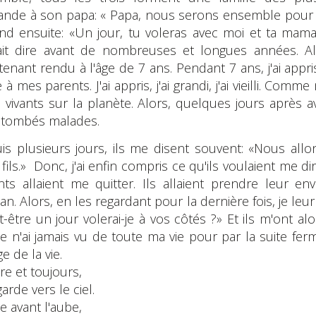
nde à son papa: « Papa, nous serons ensemble pour to
nd ensuite: «Un jour, tu voleras avec moi et ta maman
ait dire avant de nombreuses et longues années. Al
enant rendu à l'âge de 7 ans. Pendant 7 ans, j'ai appris
 à mes parents. J'ai appris, j'ai grandi, j'ai vieilli. C
s vivants sur la planète. Alors, quelques jours après
 tombés malades.
is plusieurs jours, ils me disent souvent: «Nous allo
ils.» Donc, j'ai enfin compris ce qu'ils voulaient me 
nts allaient me quitter. Ils allaient prendre leur en
. Alors, en les regardant pour la dernière fois, je leur
-être un jour volerai-je à vos côtés ?» Et ils m'ont a
je n'ai jamais vu de toute ma vie pour par la suite f
e de la vie.
re et toujours,
garde vers le ciel.
ie avant l'aube,