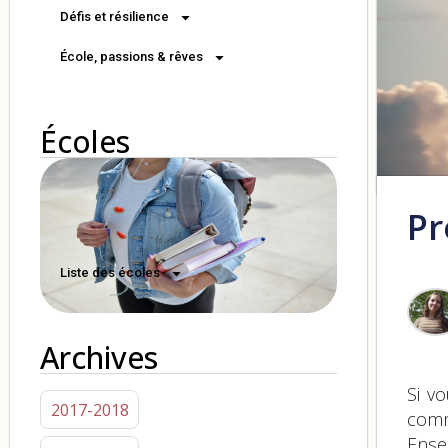
Défis et résilience
École, passions & rêves
Écoles
Pr
Liste des écoles
Archives
Si v
2017-2018
comm
Ense