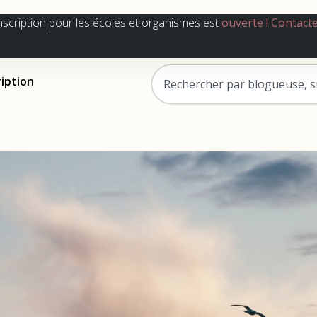
nscription pour les écoles et organismes est
ouverte !
Contact
ription