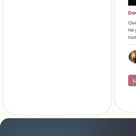
Do
Qua
Ne 
tou
L