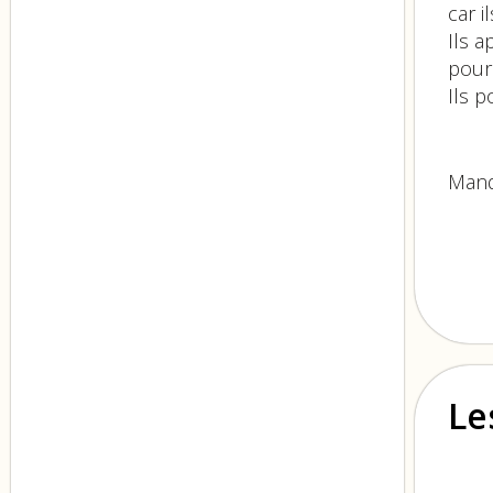
car i
Ils 
pour 
Ils p
Mand
Le