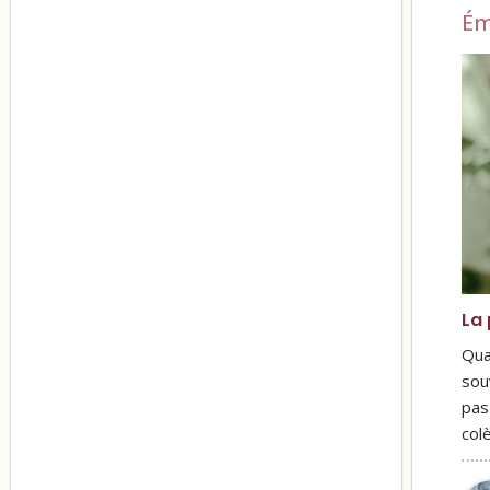
Ém
La 
Qua
sou
pas
col