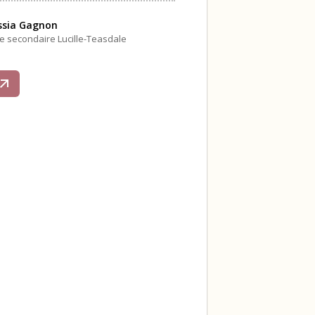
ssia Gagnon
le secondaire Lucille-Teasdale
s