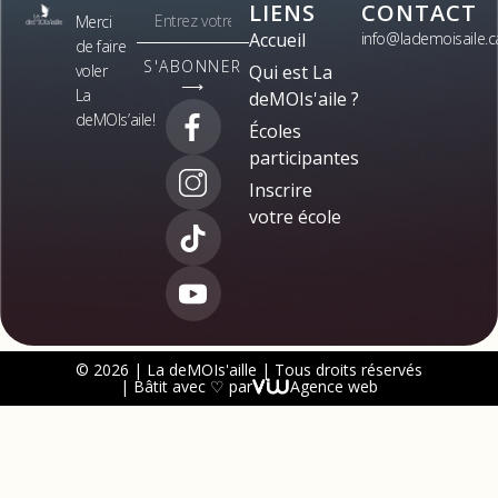
LIENS
CONTACT
Merci
Accueil
info@lademoisaile.c
de faire
S'ABONNER
voler
Qui est La
⟶
La
deMOIs'aile ?
deMOIs’aile!
Écoles
participantes
Inscrire
votre école
© 2026 | La deMOIs'aille | Tous droits réservés
| Bâtit avec ♡ par
Agence web