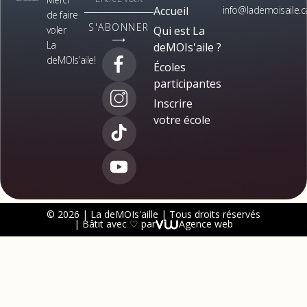
Accueil
info@lademoisaile.c
de faire
S'ABONNER
voler
Qui est La
⟶
La
deMOIs'aile ?
deMOIs’aile!
Écoles
participantes
Inscrire
votre école
© 2026 | La deMOIs'aille | Tous droits réservés
| Bâtit avec ♡ par
Agence web