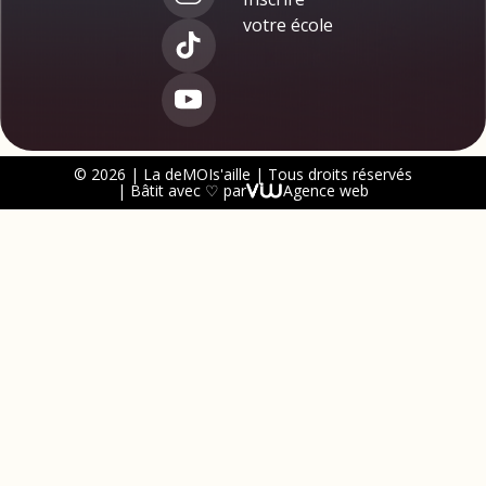
votre école
© 2026 | La deMOIs'aille | Tous droits réservés
| Bâtit avec ♡ par
Agence web