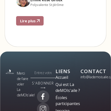
Polyvalente St-Jérôme
Lire plus
LIENS
CONTACT
Merci
Accueil
info@lademoisaile.c
de faire
S'ABONNER
voler
Qui est La
⟶
La
deMOIs'aile ?
deMOIs’aile!
Écoles
participantes
Inscrire