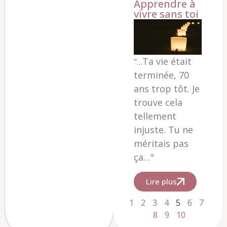
Apprendre à
vivre sans toi
Ta vie était
"…
terminée, 70
ans trop tôt. Je
trouve cela
tellement
injuste. Tu ne
méritais pas
ça…"
Lire plus
1
2
3
4
5
6
7
8
9
10