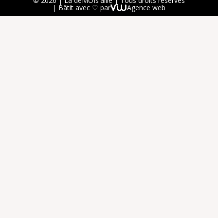
© 2026 | La deMOIs'aille | Tous droits réservés
| Bâtit avec ♡ par
Agence web