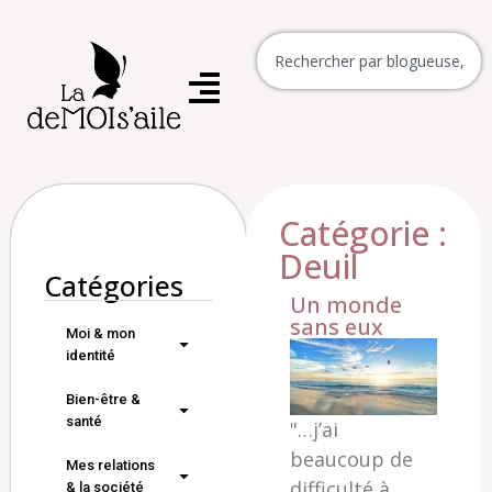
Catégorie :
Deuil
Catégories
Un monde
sans eux
Moi & mon
identité
Bien-être &
santé
"…j’ai
beaucoup de
Mes relations
difficulté à
& la société