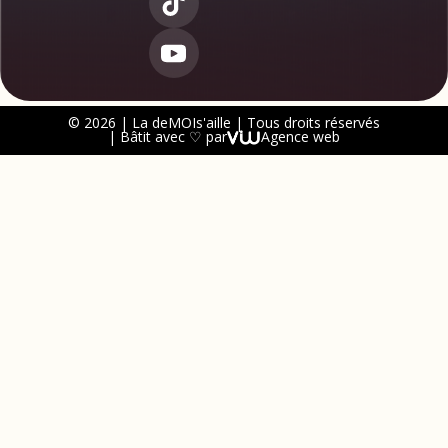
© 2026 | La deMOIs'aille | Tous droits réservés
| Bâtit avec ♡ par
Agence web