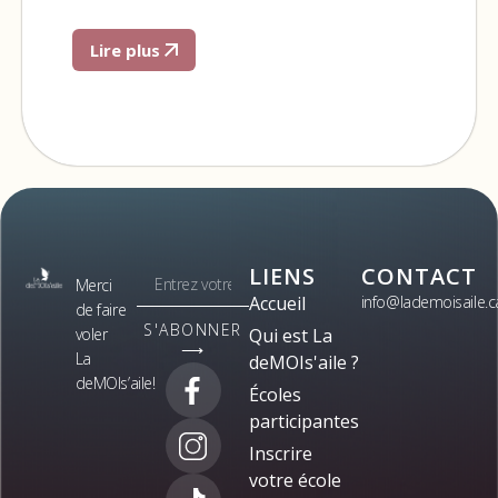
Lire plus
LIENS
CONTACT
Merci
Accueil
info@lademoisaile.c
de faire
S'ABONNER
voler
Qui est La
⟶
La
deMOIs'aile ?
deMOIs’aile!
Écoles
participantes
Inscrire
votre école