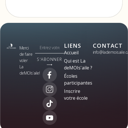
LIENS
CONTACT
Merci
Accueil
info@lademoisaile.c
de faire
S'ABONNER
voler
Qui est La
⟶
La
deMOIs'aile ?
deMOIs’aile!
Écoles
participantes
Inscrire
votre école