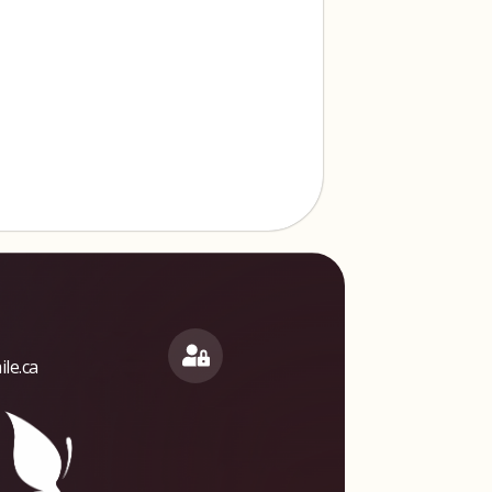
le.ca