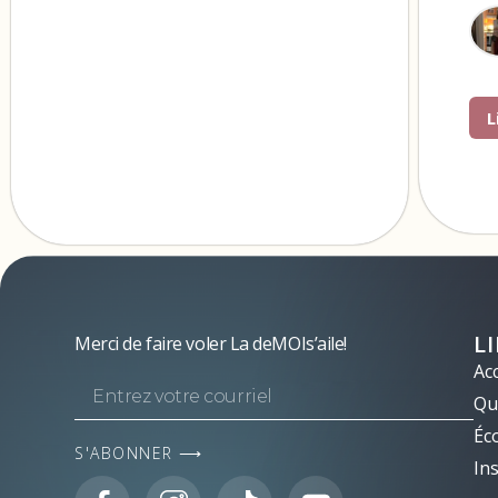
L
L
Merci de faire voler La deMOIs’aile!
Acc
Qui
Éc
S'ABONNER ⟶
Ins