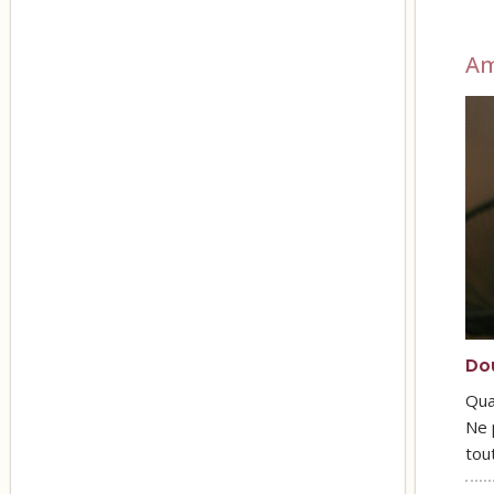
A
Do
Qua
Ne 
tou