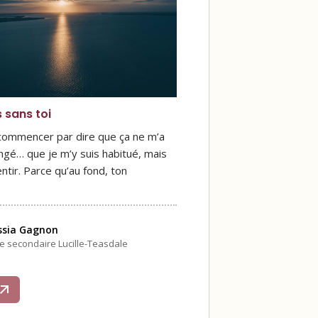
s sans toi
 commencer par dire que ça ne m’a
ngé… que je m’y suis habitué, mais
ntir. Parce qu’au fond, ton
ssia Gagnon
le secondaire Lucille-Teasdale
s