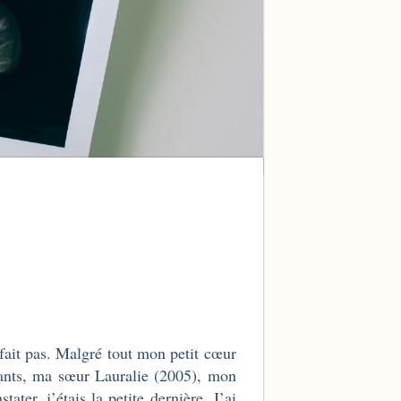
fait pas. Malgré tout mon petit cœur
nfants, ma sœur Lauralie (2005), mon
er, j’étais la petite dernière. J’ai