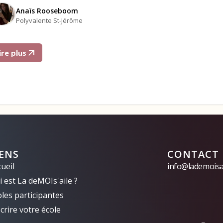
Anaïs Rooseboom
Polyvalente St-Jérôme
ire plus
IENS
CONTACT
ueil
info@lademoisai
 est La deMOIs'aile ?
oles participantes
crire votre école