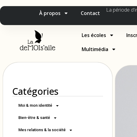
La période d'i
À propos
Contact
Les écoles
Insc
Multimédia
Catégories
Moi & mon identité
Bien-être & santé
Mes relations & la société