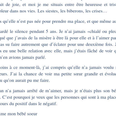
ait de joie, et moi je me situais entre être heureuse et tr
leur dans nos vies. Les siestes, les biberons, les crises…
is qu’elle n’est pas née pour prendre ma place, et que même a
gardé le silence pendant 5 ans. Je n’ai jamais «chialé ou pl
qué que j’avais de la misère à être là pour elle et à l’aimer p
pas su faire autrement que d’éclater pour une deuxième fois. J’
s eu une belle relation avec elle, mais j’étais fâché de voir
n’en avions jamais parlé.
ins à ce moment-là, j’ai compris qu’elle n’a jamais voulu
leurs. J’ai la chance de voir ma petite sœur grandir et évolu
u qu’on aurait pu me faire.
 n’a jamais arrêté de m’aimer, mais je n’étais plus son béb
. C’est pourquoi je veux que les personnes qui sont à ma pl
jours du positif dans le négatif.
aime mon bébé soeur