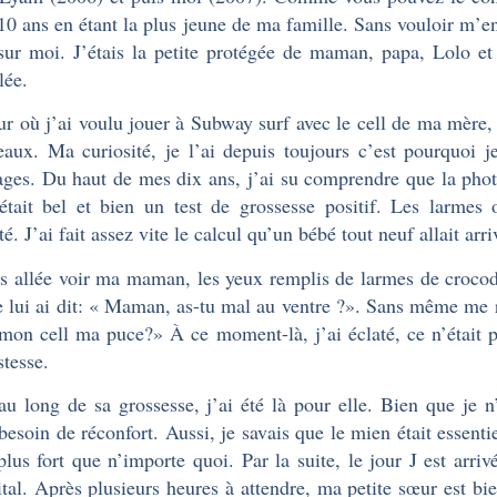
10 ans en étant la plus jeune de ma famille. Sans vouloir m’en
 sur moi. J’étais la petite protégée de maman, papa, Lolo et
lée.
ur où j’ai voulu jouer à Subway surf avec le cell de ma mère,
aux. Ma curiosité, je l’ai depuis toujours c’est pourquoi je
ges. Du haut de mes dix ans, j’ai su comprendre que la phot
était bel et bien un test de grossesse positif. Les larme
é. J’ai fait assez vite le calcul qu’un bébé tout neuf allait arri
is allée voir ma maman, les yeux remplis de larmes de croco
e lui ai dit: « Maman, as-tu mal au ventre ?». Sans même me r
mon cell ma puce?» À ce moment-là, j’ai éclaté, ce n’était 
stesse.
au long de sa grossesse, j’ai été là pour elle. Bien que je n
 besoin de réconfort. Aussi, je savais que le mien était essenti
 plus fort que n’importe quoi. Par la suite, le jour J est arri
ital. Après plusieurs heures à attendre, ma petite sœur est b