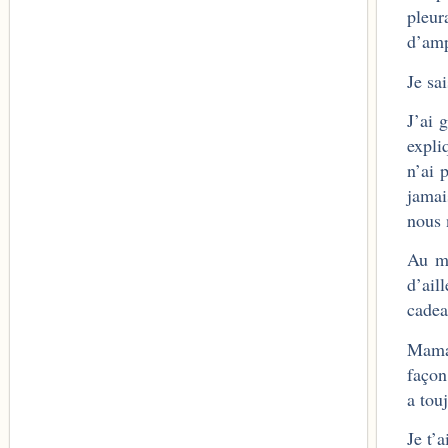
pleur
d’amp
Je sa
J’ai 
expli
n’ai 
jamai
nous 
Au mo
d’ail
cadea
Maman
façon
a tou
Je t’