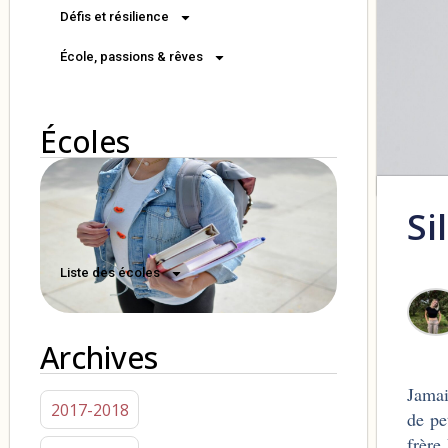
Défis et résilience
École, passions & rêves
Écoles
Si
Liste des écoles
Archives
Jamai
2017-2018
de pe
frère