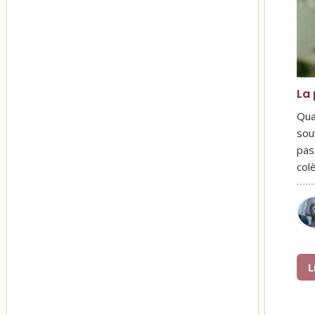
La 
Qua
sou
pas
col
L