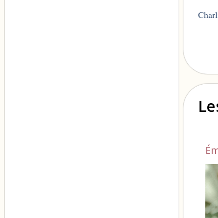
Charl
Le
Ém