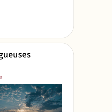
ogueuses
s