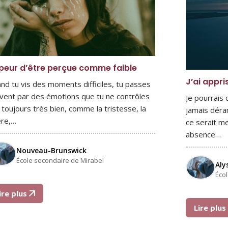
peur d’être perçue comme faible
J’ai appri
nd tu vis des moments difficiles, tu passes
vent par des émotions que tu ne contrôles
Je pourrais
 toujours très bien, comme la tristesse, la
jamais déra
ère,…
ce serait me
absence…
Nouveau-Brunswick
École secondaire de Mirabel
Aly
Éco
ire plus
Lire plu