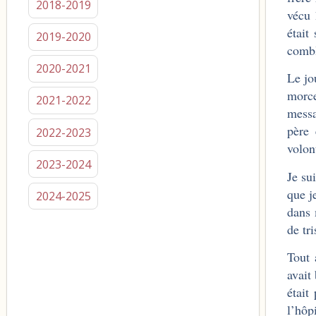
2018-2019
vécu 
était
2019-2020
comb
2020-2021
Le jo
morce
2021-2022
messa
père 
2022-2023
volont
2023-2024
Je su
que j
2024-2025
dans 
de tri
Tout 
avait
était
l’hôp