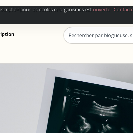
nscription pour les écoles et organismes est
ouverte !
Contact
ription