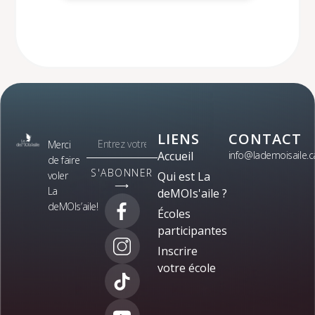
LIENS
CONTACT
Merci
Accueil
info@lademoisaile.c
de faire
S'ABONNER
voler
Qui est La
⟶
La
deMOIs'aile ?
deMOIs’aile!
Écoles
participantes
Inscrire
votre école