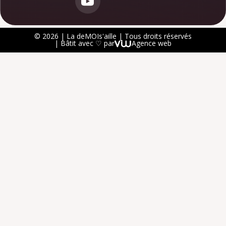
© 2026 | La deMOIs'aille | Tous droits réservés
| Bâtit avec ♡ par
Agence web