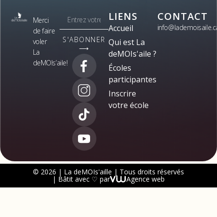
LIENS
CONTACT
Merci
Accueil
info@lademoisaile.c
de faire
S'ABONNER
voler
Qui est La
⟶
La
deMOIs'aile ?
deMOIs’aile!
Écoles
participantes
Inscrire
votre école
© 2026 | La deMOIs'aille | Tous droits réservés
| Bâtit avec ♡ par
Agence web