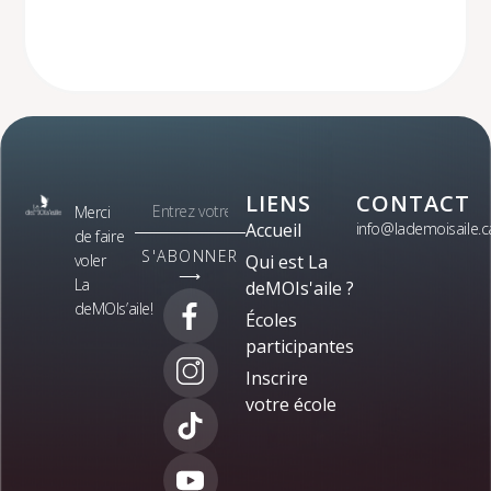
LIENS
CONTACT
Merci
Accueil
info@lademoisaile.c
de faire
S'ABONNER
voler
Qui est La
⟶
La
deMOIs'aile ?
deMOIs’aile!
Écoles
participantes
Inscrire
votre école