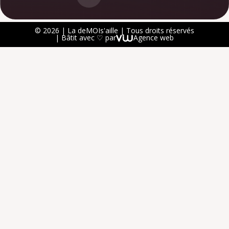
© 2026 | La deMOIs'aille | Tous droits réservés
| Bâtit avec ♡ par
Agence web