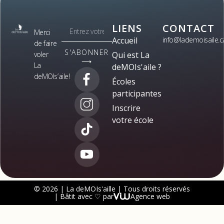
LIENS
CONTACT
Merci
Accueil
info@lademoisaile.c
de faire
S'ABONNER
voler
Qui est La
⟶
La
deMOIs'aile ?
deMOIs’aile!
Écoles
participantes
Inscrire
votre école
© 2026 | La deMOIs'aille | Tous droits réservés
| Bâtit avec ♡ par
Agence web