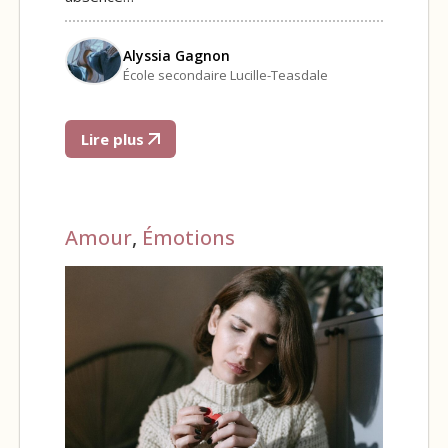
Alyssia Gagnon
École secondaire Lucille-Teasdale
Lire plus
Amour
,
Émotions