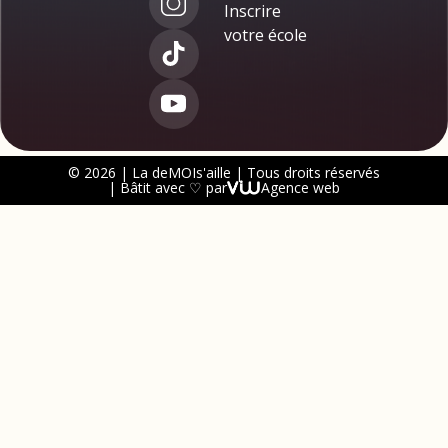
Inscrire
votre école
© 2026 | La deMOIs'aille | Tous droits réservés
| Bâtit avec ♡ par
Agence web