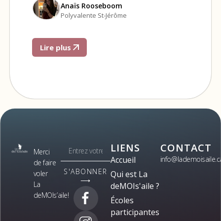
Anaïs Rooseboom
Polyvalente St-Jérôme
Lire plus
LIENS
CONTACT
Merci
Accueil
info@lademoisaile.c
de faire
S'ABONNER
voler
Qui est La
⟶
La
deMOIs'aile ?
deMOIs’aile!
Écoles
participantes