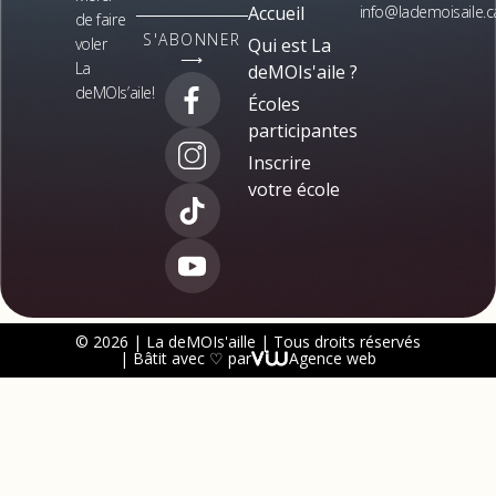
Accueil
info@lademoisaile.c
de faire
S'ABONNER
voler
Qui est La
⟶
La
deMOIs'aile ?
deMOIs’aile!
Écoles
participantes
Inscrire
votre école
© 2026 | La deMOIs'aille | Tous droits réservés
| Bâtit avec ♡ par
Agence web