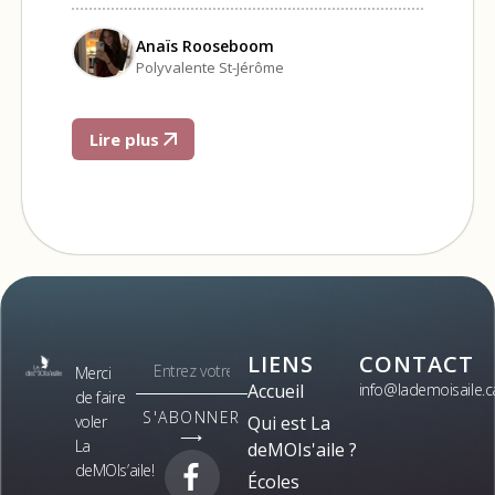
Anaïs Rooseboom
Polyvalente St-Jérôme
Lire plus
LIENS
CONTACT
Merci
Accueil
info@lademoisaile.c
de faire
S'ABONNER
voler
Qui est La
⟶
La
deMOIs'aile ?
deMOIs’aile!
Écoles