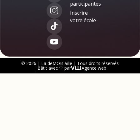
participantes
Inscrire
votre école
© 2026 | La deMOIs'aille | Tous droits réservés
| Bâtit avec ♡ par
Agence web