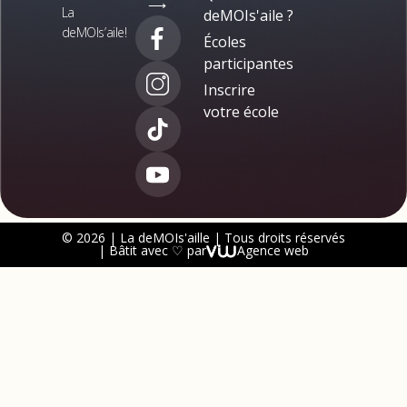
⟶
La
deMOIs'aile ?
deMOIs’aile!
Écoles
participantes
Inscrire
votre école
© 2026 | La deMOIs'aille | Tous droits réservés
| Bâtit avec ♡ par
Agence web