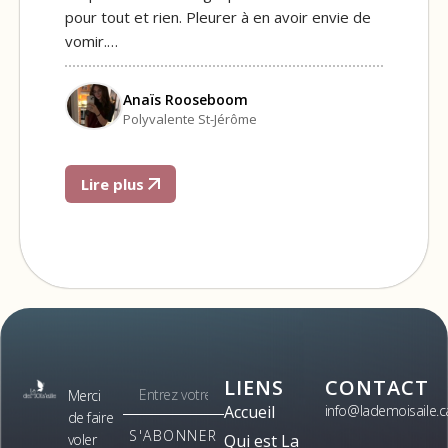
pour tout et rien. Pleurer à en avoir envie de
vomir.…
Anaïs Rooseboom
Polyvalente St-Jérôme
Lire plus
LIENS
CONTACT
Merci
Accueil
info@lademoisaile.c
de faire
S'ABONNER
voler
Qui est La