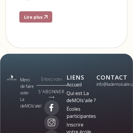
Lire plus
LIENS
CONTACT
Merci
Accueil
info@lademoisaile.c
de faire
S'ABONNER
voler
Qui est La
⟶
La
deMOIs'aile ?
deMOIs’aile!
Écoles
participantes
Inscrire
votre école