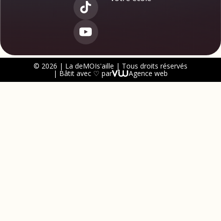
© 2026 | La deMOIs'aille | Tous droits réservés
| Bâtit avec ♡ par
Agence web