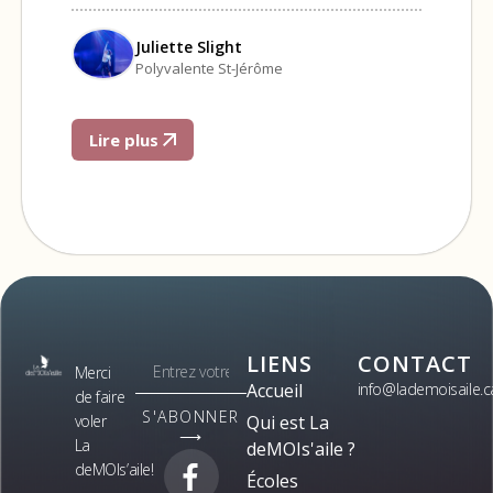
Juliette Slight
Polyvalente St-Jérôme
Lire plus
LIENS
CONTACT
Merci
Accueil
info@lademoisaile.c
de faire
S'ABONNER
voler
Qui est La
⟶
La
deMOIs'aile ?
deMOIs’aile!
Écoles