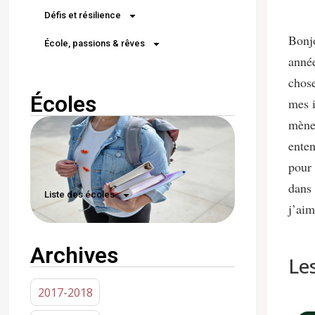
Défis et résilience
Bonjo
École, passions & rêves
année
chose
Écoles
mes i
mène 
enten
pour 
dans 
Liste des écoles
j’aim
Archives
Le
2017-2018