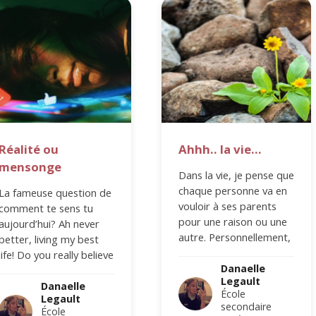
Réalité ou
Ahhh.. la vie…
mensonge
Dans la vie, je pense que
chaque personne va en
La fameuse question de
vouloir à ses parents
comment te sens tu
pour une raison ou une
aujourd’hui? Ah never
autre. Personnellement,
better, living my best
c’est de la manière…
life! Do you really believe
Danaelle
this? De nos jours, on…
Legault
Danaelle
École
Legault
secondaire
École