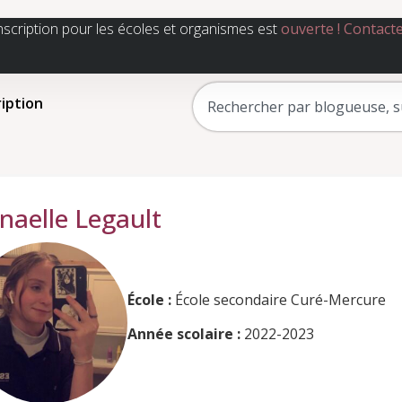
nscription pour les écoles et organismes est
ouverte !
Contact
ription
naelle Legault
École :
École secondaire Curé-Mercure
Année scolaire :
2022-2023