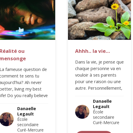
Réalité ou
Ahhh.. la vie…
mensonge
Dans la vie, je pense que
chaque personne va en
La fameuse question de
vouloir à ses parents
comment te sens tu
pour une raison ou une
aujourd’hui? Ah never
autre. Personnellement,
better, living my best
c’est de la manière…
life! Do you really believe
Danaelle
this? De nos jours, on…
Legault
Danaelle
École
Legault
secondaire
École
Curé-Mercure
secondaire
Curé-Mercure