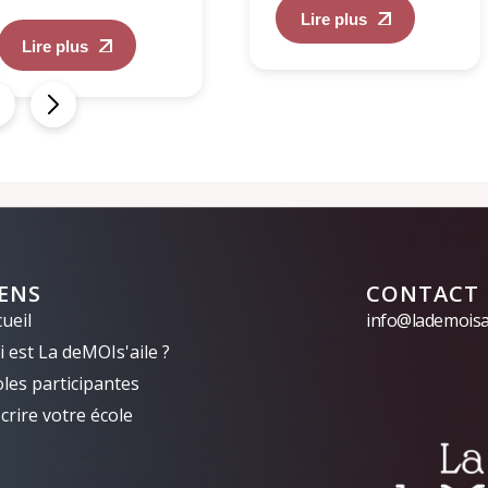
Lire plus
Lire plus
IENS
CONTACT
ueil
info@lademoisai
 est La deMOIs'aile ?
oles participantes
crire votre école