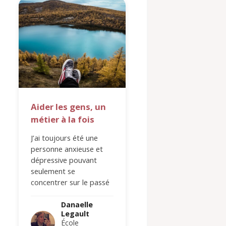
Aider les gens, un
métier à la fois
J’ai toujours été une
personne anxieuse et
dépressive pouvant
seulement se
concentrer sur le passé
et le futur. À l’âge de 12
ans, je suis…
Danaelle
Legault
École