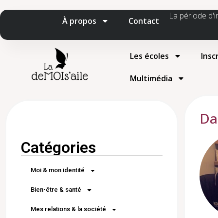
La période d'i
À propos
Contact
Les écoles
Insc
Multimédia
Da
Catégories
Moi & mon identité
Bien-être & santé
Mes relations & la société