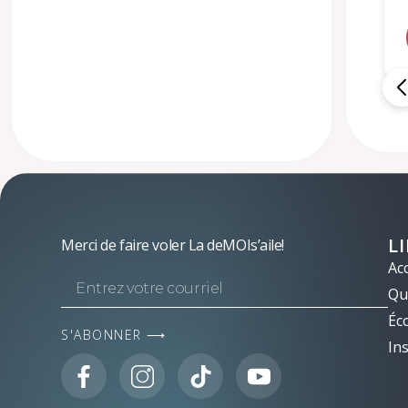
L
Merci de faire voler La deMOIs’aile!
Acc
Qui
Éc
S'ABONNER ⟶
Ins