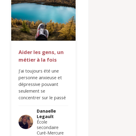
Aider les gens, un
métier à la fois
J’ai toujours été une
personne anxieuse et
dépressive pouvant
seulement se
concentrer sur le passé
et le futur. À l’âge de 12
ans, je suis…
Danaelle
Legault
École
secondaire
Curé-Mercure