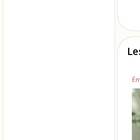
Le
Ém