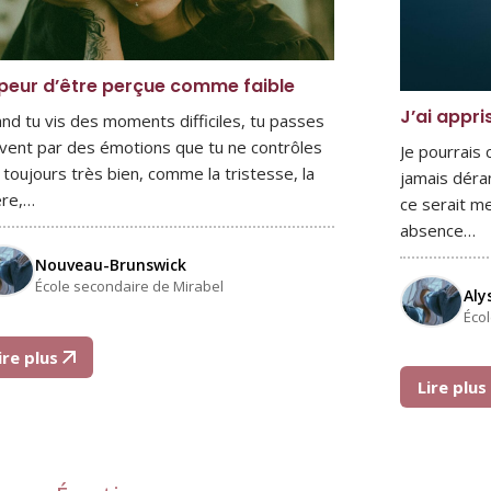
peur d’être perçue comme faible
J’ai appri
nd tu vis des moments difficiles, tu passes
vent par des émotions que tu ne contrôles
Je pourrais
 toujours très bien, comme la tristesse, la
jamais déra
ère,…
ce serait me
absence…
Nouveau-Brunswick
École secondaire de Mirabel
Aly
Éco
ire plus
Lire plu