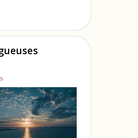
ogueuses
s