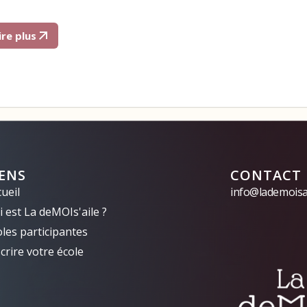
ire plus
IENS
CONTACT
ueil
info@lademoisai
 est La deMOIs'aile ?
oles participantes
crire votre école