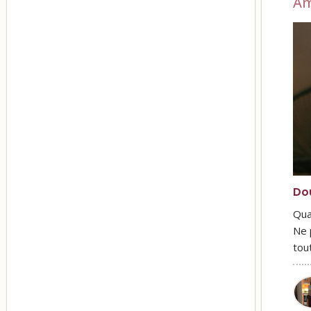
A
Do
Qua
Ne 
tou