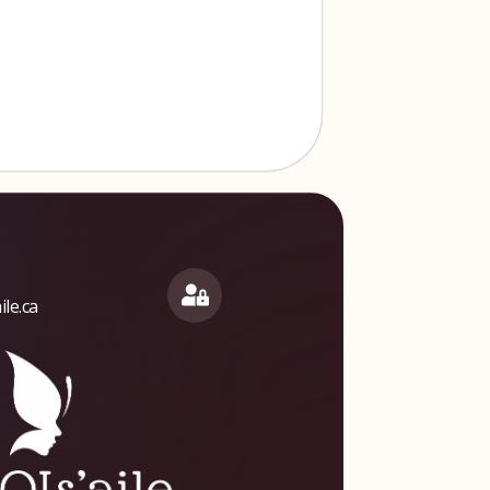
le.ca