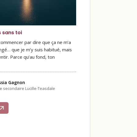
s sans toi
 commencer par dire que ça ne m’a
ngé… que je m’y suis habitué, mais
ntir. Parce qu’au fond, ton
ssia Gagnon
le secondaire Lucille-Teasdale
s