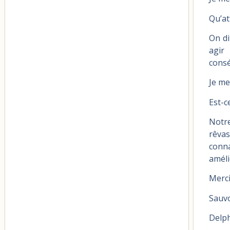
Qu’a
On di
agir
consé
Je me
Est-c
Notre
rêvas
conna
améli
Merci
Sauvo
Delp