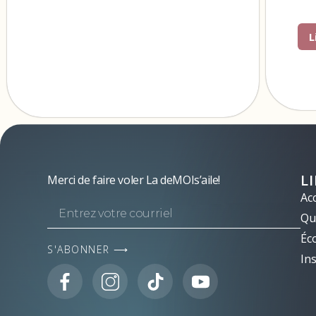
L
L
Merci de faire voler La deMOIs’aile!
Acc
Qui
Éc
S'ABONNER ⟶
Ins