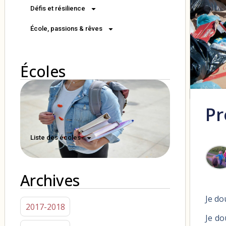
Défis et résilience
École, passions & rêves
Écoles
Pr
Liste des écoles
Archives
Je do
2017-2018
Je do