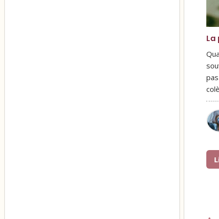
La 
Qua
sou
pas
col
L