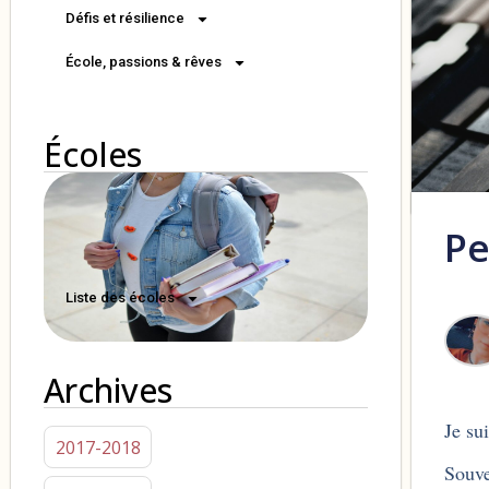
Défis et résilience
École, passions & rêves
Écoles
Pe
Liste des écoles
Archives
Je su
2017-2018
Souve