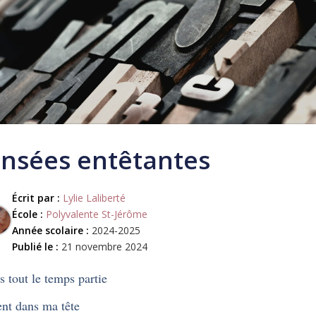
nsées entêtantes
Écrit par :
Lylie Laliberté
École :
Polyvalente St-Jérôme
Année scolaire :
2024-2025
Publié le :
21 novembre 2024
is tout le temps partie
nt dans ma tête