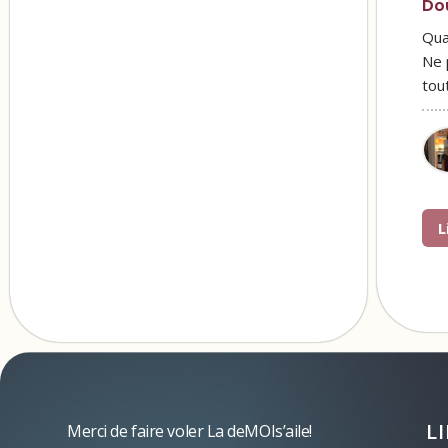
Do
Qua
Ne 
tou
L
L
Merci de faire voler La deMOIs’aile!