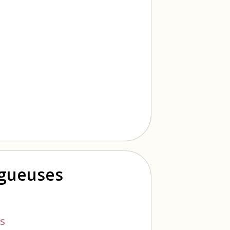
ogueuses
s