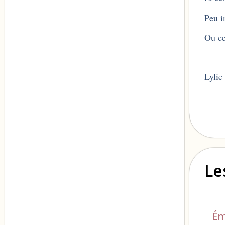
Peu i
Ou ce
Lylie
Le
Ém