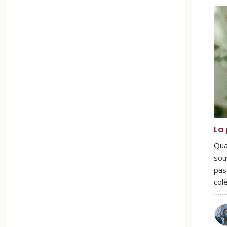
La 
Qua
sou
pas
col