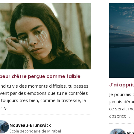
peur d’être perçue comme faible
J’ai appri
nd tu vis des moments difficiles, tu passes
vent par des émotions que tu ne contrôles
Je pourrais
 toujours très bien, comme la tristesse, la
jamais déra
ère,…
ce serait me
absence…
Nouveau-Brunswick
École secondaire de Mirabel
Aly