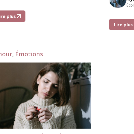
Éco
ire plus
Lire plu
mour
,
Émotions