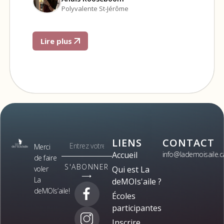
Polyvalente St-Jérôme
Lire plus
LIENS
CONTACT
Merci
Accueil
info@lademoisaile.c
de faire
S'ABONNER
voler
Qui est La
⟶
La
deMOIs'aile ?
deMOIs’aile!
Écoles
participantes
Inscrire