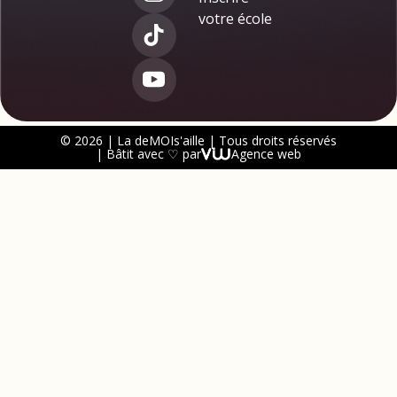
votre école
© 2026 | La deMOIs'aille | Tous droits réservés
| Bâtit avec ♡ par
Agence web