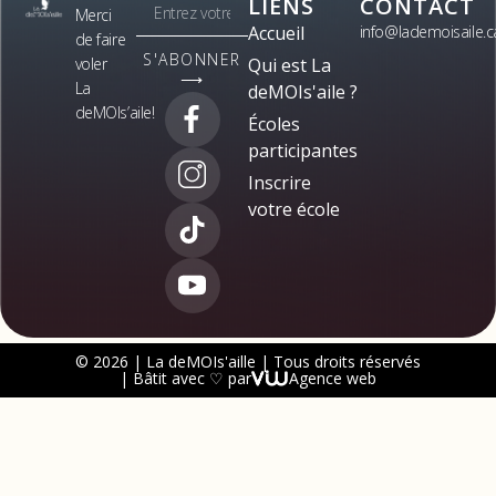
LIENS
CONTACT
Merci
Accueil
info@lademoisaile.c
de faire
S'ABONNER
voler
Qui est La
⟶
La
deMOIs'aile ?
deMOIs’aile!
Écoles
participantes
Inscrire
votre école
© 2026 | La deMOIs'aille | Tous droits réservés
| Bâtit avec ♡ par
Agence web