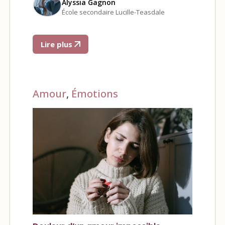
Alyssia Gagnon
École secondaire Lucille-Teasdale
Lire plus
Amour
,
Émotions