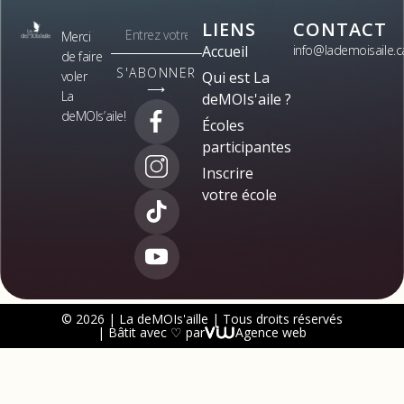
LIENS
CONTACT
Merci
Accueil
info@lademoisaile.c
de faire
S'ABONNER
voler
Qui est La
⟶
La
deMOIs'aile ?
deMOIs’aile!
Écoles
participantes
Inscrire
votre école
© 2026 | La deMOIs'aille | Tous droits réservés
| Bâtit avec ♡ par
Agence web