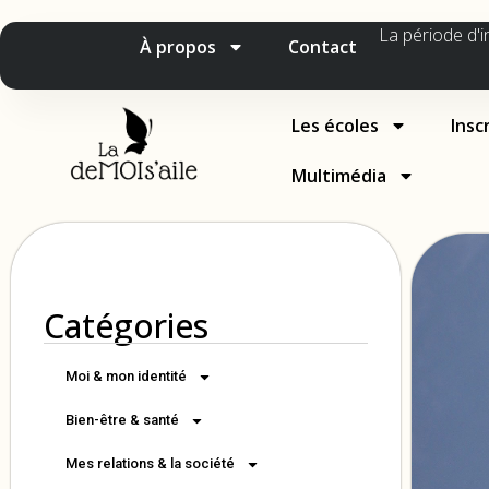
La période d'i
À propos
Contact
Les écoles
Insc
Multimédia
Catégories
Moi & mon identité
Bien-être & santé
Mes relations & la société