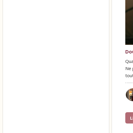
Do
Qua
Ne 
tou
L