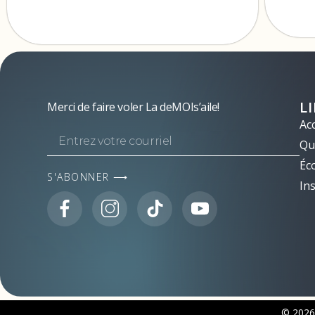
L
Merci de faire voler La deMOIs’aile!
Acc
Qui
Éc
S'ABONNER ⟶
Ins
© 2026 