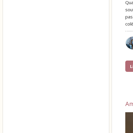
Qua
sou
pas
col
L
A