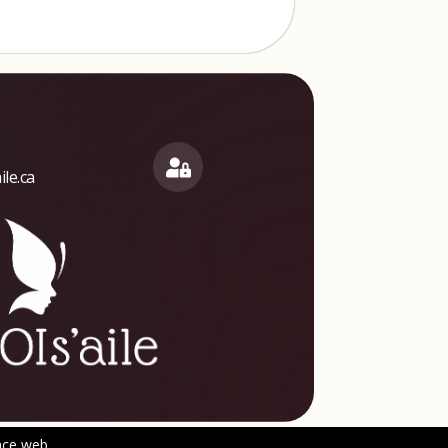
le.ca
nce web