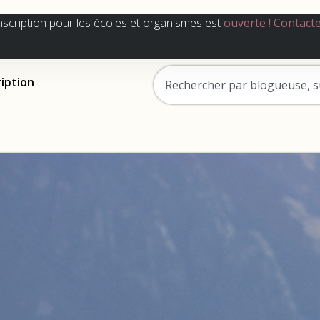
nscription pour les écoles et organismes est
ouverte !
Contact
ription