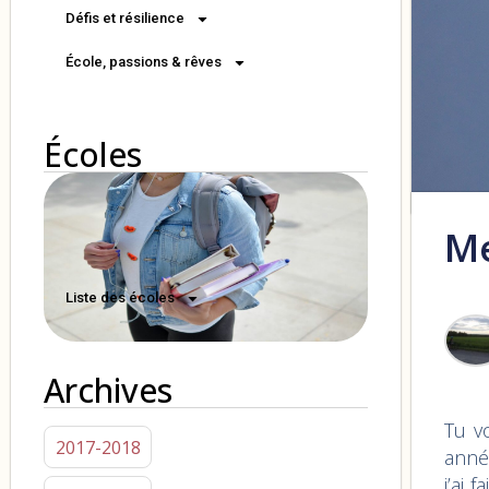
Défis et résilience
École, passions & rêves
Écoles
Me
Liste des écoles
Archives
Tu v
2017-2018
année
j’ai 