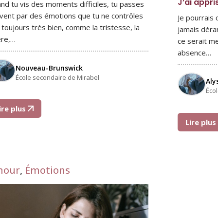
J’ai appri
nd tu vis des moments difficiles, tu passes
vent par des émotions que tu ne contrôles
Je pourrais
 toujours très bien, comme la tristesse, la
jamais déra
ère,…
ce serait me
absence…
Nouveau-Brunswick
École secondaire de Mirabel
Aly
Éco
ire plus
Lire plu
mour
,
Émotions