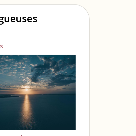
ogueuses
s