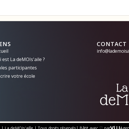
IENS
CONTACT
ueil
info@lademoisai
 est La deMOIs'aile ?
oles participantes
crire votre école
| La deMOIs'aille | Tous droits réservés
| Bâtit avec ♡ par
Age