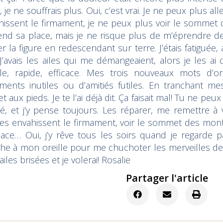
, je ne souffrais plus. Oui, c’est vrai. Je ne peux plus al
hissent le firmament, je ne peux plus voir le somme
end sa place, mais je ne risque plus de m’éprendre 
r la figure en redescendant sur terre. J’étais fatiguée,
 J’avais les ailes qui me démangeaient, alors je les 
le, rapide, efficace. Mes trois nouveaux mots d’o
iments inutiles ou d’amitiés futiles. En tranchant me
t aux pieds. Je te l’ai déjà dit. Ça faisait mal! Tu ne pe
é, et j’y pense toujours. Les réparer, me remettre à v
es envahissent le firmament, voir le sommet des mo
lace… Oui, j’y rêve tous les soirs quand je regarde p
he à mon oreille pour me chuchoter les merveilles des c
iles brisées et je volerai! Rosalie
Partager l'article