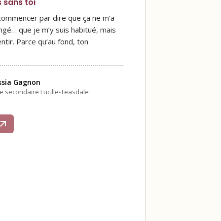
s sans toi
 commencer par dire que ça ne m’a
ngé… que je m’y suis habitué, mais
ntir. Parce qu’au fond, ton
ssia Gagnon
le secondaire Lucille-Teasdale
s