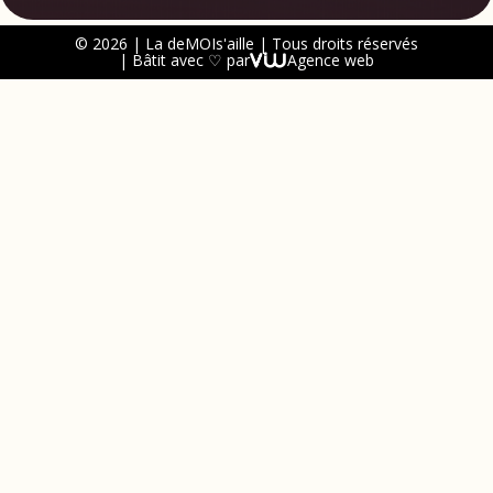
© 2026 | La deMOIs'aille | Tous droits réservés
| Bâtit avec ♡ par
Agence web