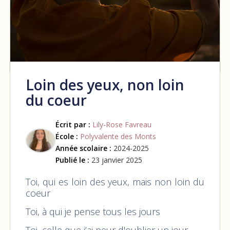
Loin des yeux, non loin
du coeur
Écrit par :
Lily-Rose Favreau
École :
Polyvalente des Monts
Année scolaire :
2024-2025
Publié le :
23 janvier 2025
Toi, qui es loin des yeux, mais non loin du
coeur
Toi, à qui je pense tous les jours