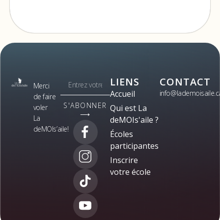
LIENS
CONTACT
Merci
Accueil
info@lademoisaile.c
de faire
S'ABONNER
voler
Qui est La
⟶
La
deMOIs'aile ?
deMOIs’aile!
Écoles
participantes
Inscrire
votre école