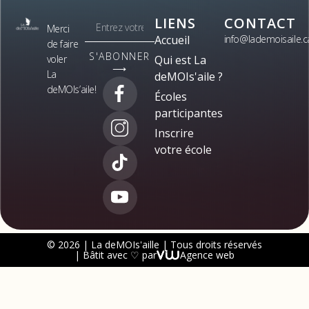
LIENS
CONTACT
Merci
Accueil
info@lademoisaile.c
de faire
S'ABONNER
voler
Qui est La
⟶
La
deMOIs'aile ?
deMOIs’aile!
Écoles
participantes
Inscrire
votre école
© 2026 | La deMOIs'aille | Tous droits réservés
| Bâtit avec ♡ par
Agence web