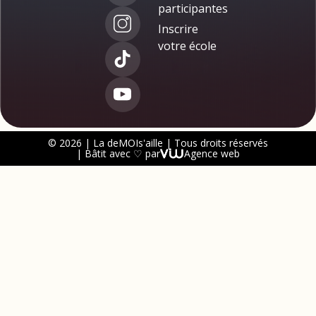
participantes
Inscrire
votre école
© 2026 | La deMOIs'aille | Tous droits réservés
| Bâtit avec ♡ par
Agence web