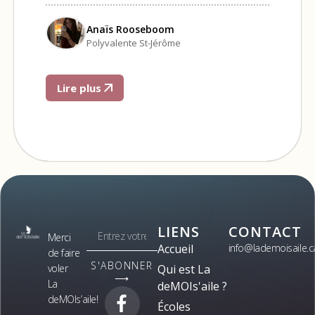
Anaïs Rooseboom
Polyvalente St-Jérôme
Lire plus
LIENS
CONTACT
Merci
Accueil
info@lademoisaile.c
de faire
S'ABONNER
voler
Qui est La
⟶
La
deMOIs'aile ?
deMOIs’aile!
Écoles