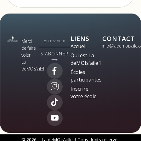
LIENS
CONTACT
Merci
Accueil
info@lademoisaile.c
de faire
S'ABONNER
voler
Qui est La
⟶
La
deMOIs'aile ?
deMOIs’aile!
Écoles
participantes
Inscrire
votre école
© 2026 | La deMOIs'aille | Tous droits réservés