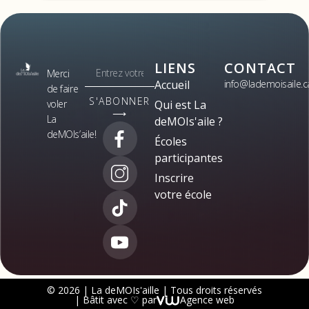
LIENS
CONTACT
Merci
Accueil
info@lademoisaile.c
de faire
S'ABONNER
voler
Qui est La
⟶
La
deMOIs'aile ?
deMOIs’aile!
Écoles
participantes
Inscrire
votre école
© 2026 | La deMOIs'aille | Tous droits réservés
| Bâtit avec ♡ par
Agence web