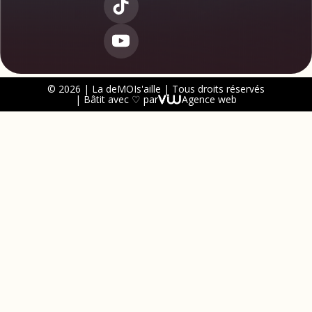
© 2026 | La deMOIs'aille | Tous droits réservés
| Bâtit avec ♡ par
Agence web