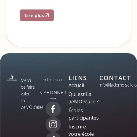
Lire plus
LIENS
CONTACT
Merci
Accueil
info@lademoisaile.c
de faire
S'ABONNER
voler
Qui est La
⟶
La
deMOIs'aile ?
deMOIs’aile!
Écoles
participantes
Inscrire
votre école