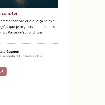
s sans toi
 commencer par dire que ça ne m’a
ngé… que je m’y suis habitué, mais
ntir. Parce qu’au fond, ton
ssia Gagnon
le secondaire Lucille-Teasdale
s