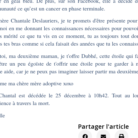
er en geai bleu. De plus, sur son Facebook, elle a décidé d
nauté ce qu’est un cancer en phase terminale.
ère Chantale Deslauriers, je te promets d'être présente pour 
moi en me donnant les connaissances nécessaires pour pouvoir
s mérité ce que tu vis en ce moment, tu as toujours tout do
s tes bras comme si cela faisait des années que tu les connais
toi, ma deuxième maman, je t'offre Dubhé, cette étoile qui fa
être un peu égoïste de t'offrir une étoile pour te garder à
e aide, car je ne peux pas imaginer laisser partir ma deux
aime ma chère mère adoptive xoxo
Chantal est décédée le 25 décembre à 10h42. Tout au lon
ience à travers la mort.
le
Partager l'article