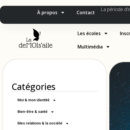
La période d'i
À propos
Contact
Les écoles
Insc
Multimédia
Catégories
Moi & mon identité
Bien-être & santé
Mes relations & la société