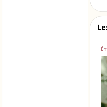
Le
Ém