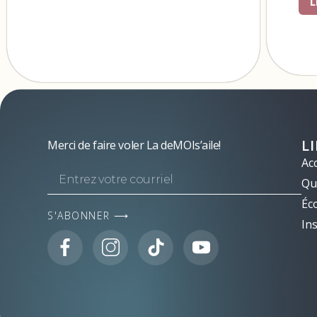
L
L
Merci de faire voler La deMOIs’aile!
Acc
Qui
Éc
S'ABONNER ⟶
Ins