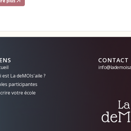
ire plus
IENS
CONTACT
ueil
info@lademoisai
 est La deMOIs'aile ?
oles participantes
crire votre école