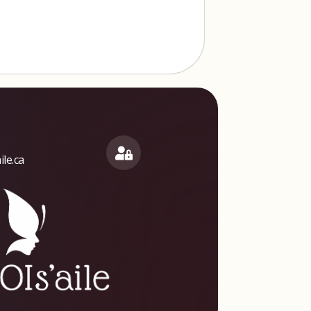
le.ca