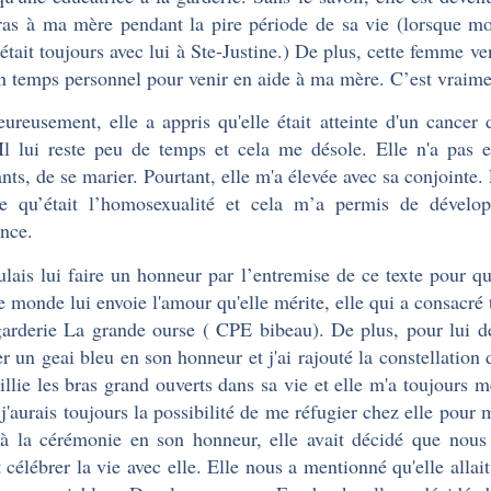
ras à ma mère pendant la pire période de sa vie (lorsque m
était toujours avec lui à Ste-Justine.) De plus, cette femme ve
n temps personnel pour venir en aide à ma mère. C’est vrai
ureusement, elle a appris qu'elle était atteinte d'un cancer d
 Il lui reste peu de temps et cela me désole. Elle n'a pas 
ants, de se marier. Pourtant, elle m'a élevée avec sa conjointe
e qu’était l’homosexualité et cela m’a permis de dévelo
ance.
ulais lui faire un honneur par l’entremise de ce texte pour q
le monde lui envoie l'amour qu'elle mérite, elle qui a consacré 
garderie La grande ourse ( CPE bibeau). De plus, pour lui 
er un geai bleu en son honneur et j'ai rajouté la constellation
illie les bras grand ouverts dans sa vie et elle m'a toujours m
 j'aurais toujours la possibilité de me réfugier chez elle pour
 à la cérémonie en son honneur, elle avait décidé que nous 
t célébrer la vie avec elle. Elle nous a mentionné qu'elle alla