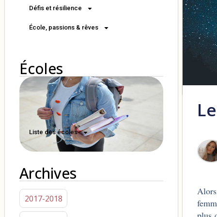
Défis et résilience
École, passions & rêves
Écoles
Le
Liste des écoles
Archives
Alors
2017-2018
femme
plus 