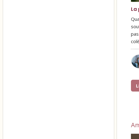
La 
Qua
sou
pas
col
L
A