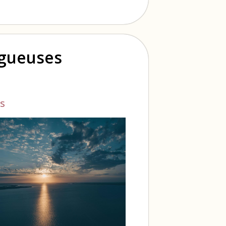
ogueuses
s