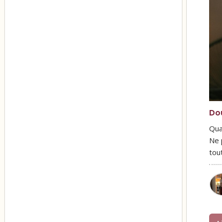
Do
Qua
Ne 
tou