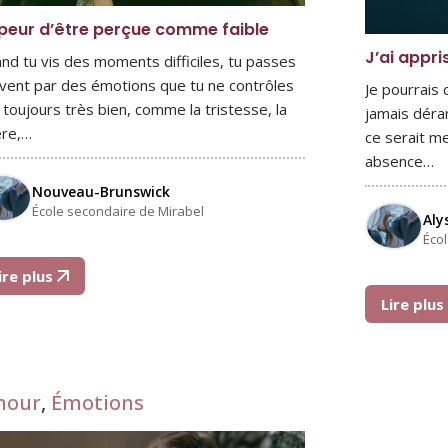
peur d’être perçue comme faible
J’ai appri
nd tu vis des moments difficiles, tu passes
vent par des émotions que tu ne contrôles
Je pourrais
 toujours très bien, comme la tristesse, la
jamais déra
ère,…
ce serait me
absence…
Nouveau-Brunswick
École secondaire de Mirabel
Aly
Éco
ire plus
Lire plu
mour
,
Émotions