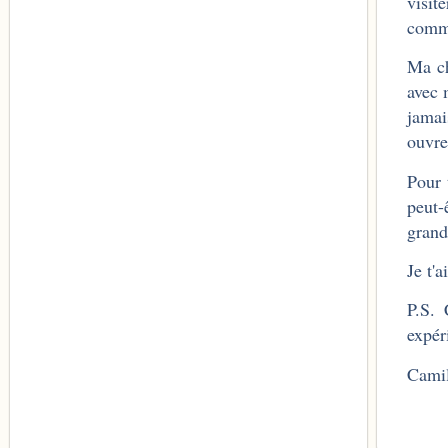
visit
commu
Ma ch
avec 
jamai
ouvre
Pour 
peut-
grand
Je t'
P.S. 
expér
Camil