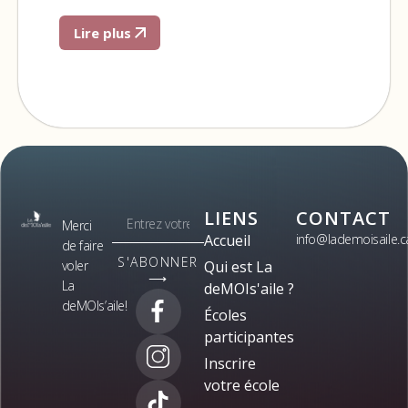
Lire plus
LIENS
CONTACT
Merci
Accueil
info@lademoisaile.c
de faire
S'ABONNER
voler
Qui est La
⟶
La
deMOIs'aile ?
deMOIs’aile!
Écoles
participantes
Inscrire
votre école