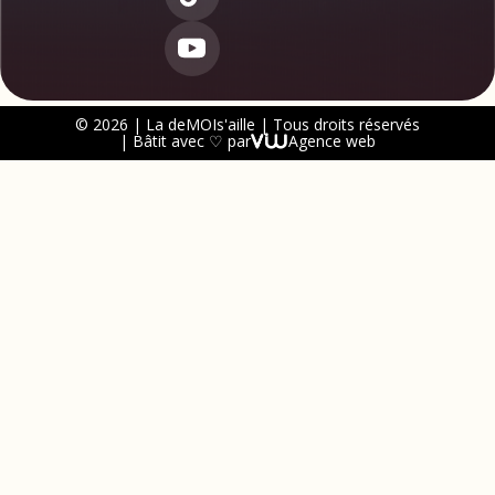
© 2026 | La deMOIs'aille | Tous droits réservés
| Bâtit avec ♡ par
Agence web