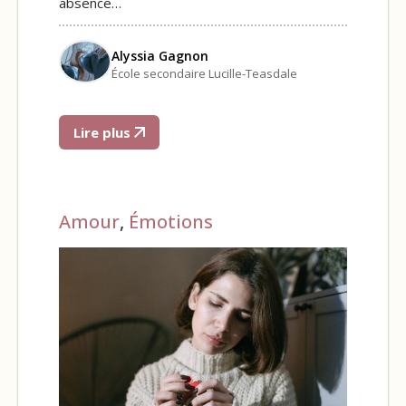
absence…
Alyssia Gagnon
École secondaire Lucille-Teasdale
Lire plus
Amour
,
Émotions