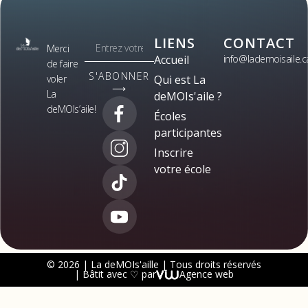
LIENS
CONTACT
Merci
Accueil
info@lademoisaile.c
de faire
S'ABONNER
voler
Qui est La
⟶
La
deMOIs'aile ?
deMOIs’aile!
Écoles
participantes
Inscrire
votre école
© 2026 | La deMOIs'aille | Tous droits réservés
| Bâtit avec ♡ par
Agence web