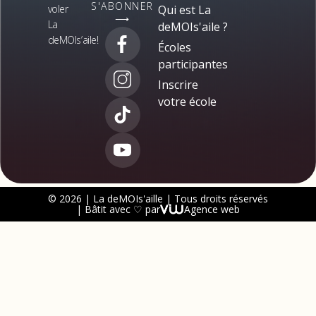
S'ABONNER
voler
Qui est La
⟶
La
deMOIs'aile ?
deMOIs’aile!
Écoles
participantes
Inscrire
votre école
© 2026 | La deMOIs'aille | Tous droits réservés
| Bâtit avec ♡ par
Agence web