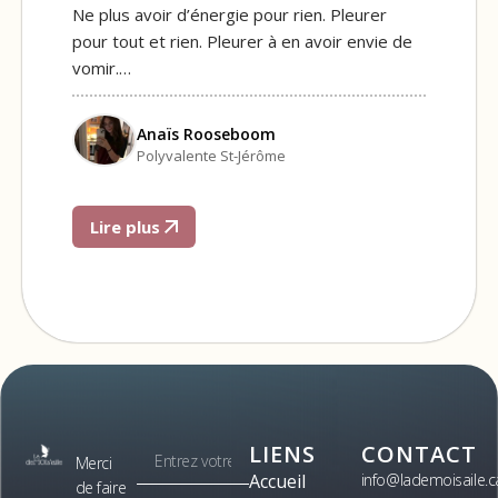
Ne plus avoir d’énergie pour rien. Pleurer
pour tout et rien. Pleurer à en avoir envie de
vomir.…
Anaïs Rooseboom
Polyvalente St-Jérôme
Lire plus
LIENS
CONTACT
Merci
Accueil
info@lademoisaile.c
de faire