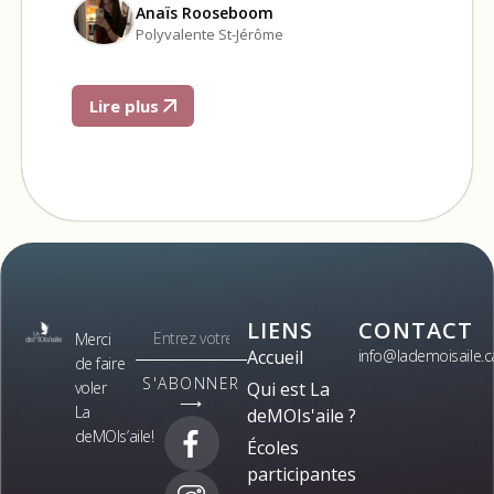
Anaïs Rooseboom
Polyvalente St-Jérôme
Lire plus
LIENS
CONTACT
Merci
Accueil
info@lademoisaile.c
de faire
S'ABONNER
voler
Qui est La
⟶
La
deMOIs'aile ?
deMOIs’aile!
Écoles
participantes