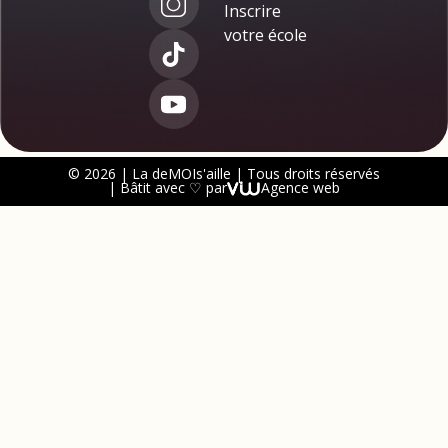
Inscrire
votre école
© 2026 | La deMOIs'aille | Tous droits réservés
| Bâtit avec ♡ par
Agence web