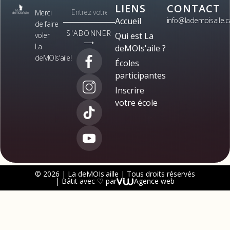
LIENS
CONTACT
Merci
Accueil
info@lademoisaile.c
de faire
S'ABONNER
voler
Qui est La
⟶
La
deMOIs'aile ?
deMOIs’aile!
Écoles
participantes
Inscrire
votre école
© 2026 | La deMOIs'aille | Tous droits réservés
| Bâtit avec ♡ par
Agence web