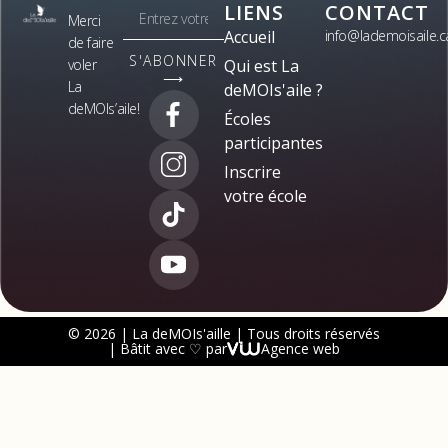
LIENS
CONTACT
Merci
Accueil
info@lademoisaile.c
de faire
S'ABONNER
voler
Qui est La
⟶
La
deMOIs'aile ?
deMOIs’aile!
Écoles
participantes
Inscrire
votre école
© 2026 | La deMOIs'aille | Tous droits réservés
| Bâtit avec ♡ par
Agence web