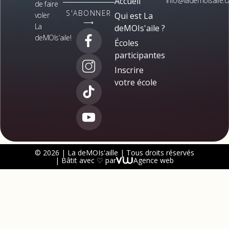
Accueil
info@lademoisaile.c
de faire
S'ABONNER
voler
Qui est La
⟶
La
deMOIs'aile ?
deMOIs’aile!
Écoles
participantes
Inscrire
votre école
© 2026 | La deMOIs'aille | Tous droits réservés
| Bâtit avec ♡ par
Agence web