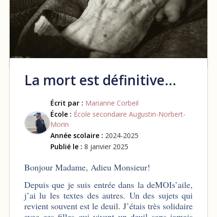
La mort est définitive…
Écrit par :
Marianne Corbeil
École :
École secondaire Augustin-Norbert-
Morin
Année scolaire :
2024-2025
Publié le :
8 janvier 2025
Bonjour Madame, Adieu Monsieur!
Depuis que je suis entrée dans la deMOIs’aile,
j’ai lu les textes des autres. Un des sujets qui
revient souvent est le deuil. J’étais très solidaire
avec ces filles qui vivent un deuil sans jamais