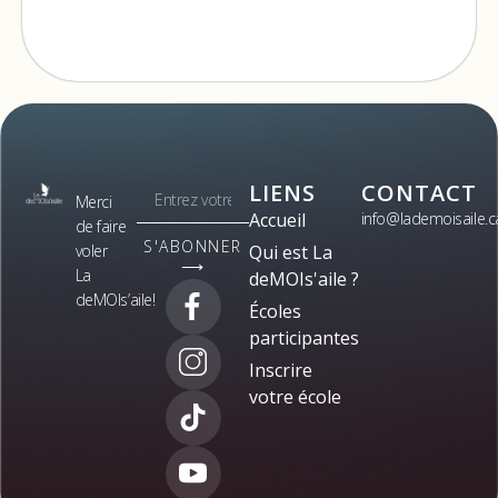
LIENS
CONTACT
Merci
Accueil
info@lademoisaile.c
de faire
S'ABONNER
voler
Qui est La
⟶
La
deMOIs'aile ?
deMOIs’aile!
Écoles
participantes
Inscrire
votre école